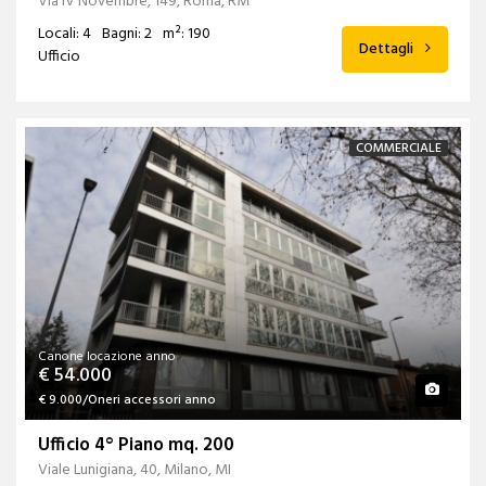
Via IV Novembre, 149, Roma, RM
Locali: 4
Bagni: 2
m²: 190
Dettagli
Ufficio
COMMERCIALE
Canone locazione anno
€ 54.000
€ 9.000/Oneri accessori anno
Ufficio 4° Piano mq. 200
Viale Lunigiana, 40, Milano, MI