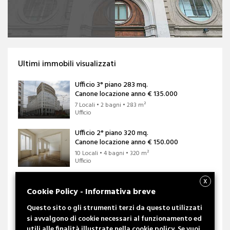
Ultimi immobili visualizzati
Ufficio 3° piano 283 mq.
Canone locazione anno
€ 135.000
7 Locali • 2 bagni • 283 m²
Ufficio
Ufficio 2° piano 320 mq.
Canone locazione anno
€ 150.000
10 Locali • 4 bagni • 320 m²
Ufficio
Negozio Piano Terra e 1° Piano 70 mq. +
X
Laboratorio Piano S1 mq. 71
Cookie Policy - Informativa breve
Canone di locazione annuo
€ 70.000
Questo sito o gli strumenti terzi da questo utilizzati
3 Locali • 2 bagni • 140 m²
si avvalgono di cookie necessari al funzionamento ed
Negozio, Laboratorio
utili alle finalità illustrate nella cookie policy. Se vuoi