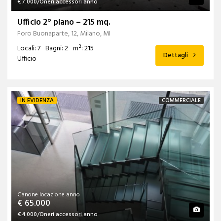
€ 7.000/Oneri accessori anno
Ufficio 2° piano – 215 mq.
Foro Buonaparte, 12, Milano, MI
Locali: 7
Bagni: 2
m²: 215
Dettagli
Ufficio
IN EVIDENZA
COMMERCIALE
Canone locazione anno
€ 65.000
€ 4.000/Oneri accessori anno