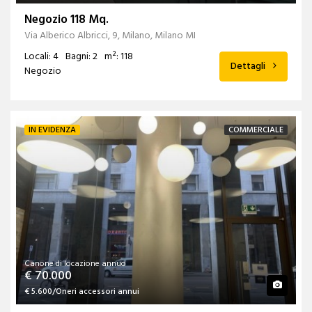
Negozio 118 Mq.
Via Alberico Albricci, 9, Milano, Milano MI
Locali: 4
Bagni: 2
m²: 118
Dettagli
Negozio
IN EVIDENZA
COMMERCIALE
Canone di locazione annuo
€ 70.000
€ 5.600/Oneri accessori annui