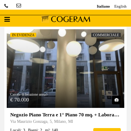
Italiano
English
IN EVIDENZA
COMMERCIALE
Canone di locazione annuo
€ 70.000
Negozio Piano Terra e 1° Piano 70 mq. + Laboratorio Piano S1 mq. 71
Via Maurizio Gonzaga, 5, Milano, MI
Locali: 3
Bagni: 2
m²: 140